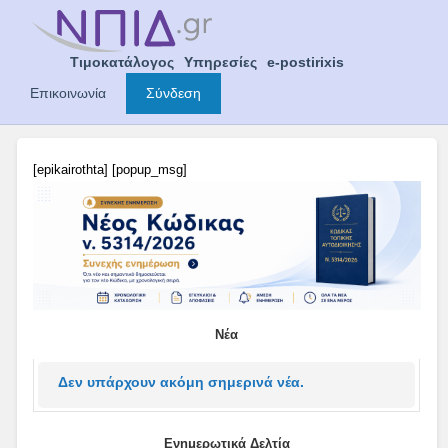
Skip
to
content
Τιμοκατάλογος
Υπηρεσίες
e-postirixis
Επικοινωνία
Σύνδεση
[epikairothta] [popup_msg]
Νέα
Δεν υπάρχουν ακόμη σημερινά νέα.
Ενημερωτικά Δελτία