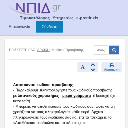
Skip
to
content
Τιμοκατάλογος
Υπηρεσίες
e-postirixis
Επικοινωνία
Σύνδεση
ΒΡΙΣΚΕΣΤΕ ΕΔΩ:
ΑΡΧΙΚΗ
/ Κωδικοί Πρόσβασης
Εκτύπωση
Απαιτούνται κωδικοί πρόσβασης
- Παρακαλούμε πληκτρολογήστε τους κωδικούς πρόσβασης
με
λατινικούς χαρακτήρες -
μικρά γράμματα
(Προσοχή όχι
κεφαλαία).
- Μπορείτε να αποθηκεύσετε τους κωδικούς σας, ώστε να μη
χρειάζεται να τους πληκτρολογείτε κάθε φορά: Αρχικά
πληκτρολογείτε τους κωδικούς σας και έπειτα τσεκάρετε το
«Αποθήκευση κωδικών» και το «Autologin».