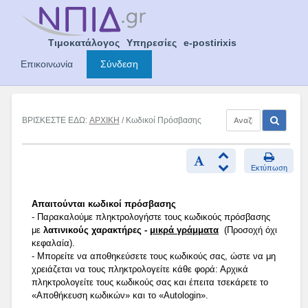
Skip
to
content
Τιμοκατάλογος
Υπηρεσίες
e-postirixis
Επικοινωνία
Σύνδεση
ΒΡΙΣΚΕΣΤΕ ΕΔΩ:
ΑΡΧΙΚΗ
/ Κωδικοί Πρόσβασης
Εκτύπωση
Απαιτούνται κωδικοί πρόσβασης
- Παρακαλούμε πληκτρολογήστε τους κωδικούς πρόσβασης
με
λατινικούς χαρακτήρες -
μικρά γράμματα
(Προσοχή όχι
κεφαλαία).
- Μπορείτε να αποθηκεύσετε τους κωδικούς σας, ώστε να μη
χρειάζεται να τους πληκτρολογείτε κάθε φορά: Αρχικά
πληκτρολογείτε τους κωδικούς σας και έπειτα τσεκάρετε το
«Αποθήκευση κωδικών» και το «Autologin».