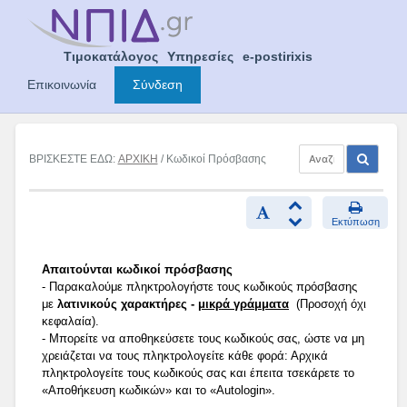
Skip
to
content
Τιμοκατάλογος
Υπηρεσίες
e-postirixis
Επικοινωνία
Σύνδεση
ΒΡΙΣΚΕΣΤΕ ΕΔΩ:
ΑΡΧΙΚΗ
/ Κωδικοί Πρόσβασης
Εκτύπωση
Απαιτούνται κωδικοί πρόσβασης
- Παρακαλούμε πληκτρολογήστε τους κωδικούς πρόσβασης
με
λατινικούς χαρακτήρες -
μικρά γράμματα
(Προσοχή όχι
κεφαλαία).
- Μπορείτε να αποθηκεύσετε τους κωδικούς σας, ώστε να μη
χρειάζεται να τους πληκτρολογείτε κάθε φορά: Αρχικά
πληκτρολογείτε τους κωδικούς σας και έπειτα τσεκάρετε το
«Αποθήκευση κωδικών» και το «Autologin».