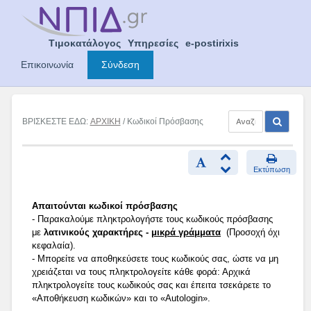
Skip
to
content
Τιμοκατάλογος
Υπηρεσίες
e-postirixis
Επικοινωνία
Σύνδεση
ΒΡΙΣΚΕΣΤΕ ΕΔΩ:
ΑΡΧΙΚΗ
/ Κωδικοί Πρόσβασης
Εκτύπωση
Απαιτούνται κωδικοί πρόσβασης
- Παρακαλούμε πληκτρολογήστε τους κωδικούς πρόσβασης
με
λατινικούς χαρακτήρες -
μικρά γράμματα
(Προσοχή όχι
κεφαλαία).
- Μπορείτε να αποθηκεύσετε τους κωδικούς σας, ώστε να μη
χρειάζεται να τους πληκτρολογείτε κάθε φορά: Αρχικά
πληκτρολογείτε τους κωδικούς σας και έπειτα τσεκάρετε το
«Αποθήκευση κωδικών» και το «Autologin».