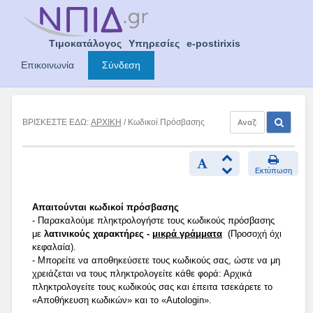
Skip
to
content
Τιμοκατάλογος
Υπηρεσίες
e-postirixis
Επικοινωνία
Σύνδεση
ΒΡΙΣΚΕΣΤΕ ΕΔΩ:
ΑΡΧΙΚΗ
/ Κωδικοί Πρόσβασης
Εκτύπωση
Απαιτούνται κωδικοί πρόσβασης
- Παρακαλούμε πληκτρολογήστε τους κωδικούς πρόσβασης
με
λατινικούς χαρακτήρες -
μικρά γράμματα
(Προσοχή όχι
κεφαλαία).
- Μπορείτε να αποθηκεύσετε τους κωδικούς σας, ώστε να μη
χρειάζεται να τους πληκτρολογείτε κάθε φορά: Αρχικά
πληκτρολογείτε τους κωδικούς σας και έπειτα τσεκάρετε το
«Αποθήκευση κωδικών» και το «Autologin».