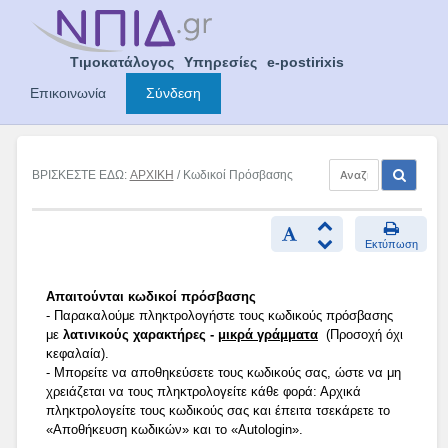
Skip
to
content
Τιμοκατάλογος
Υπηρεσίες
e-postirixis
Επικοινωνία
Σύνδεση
ΒΡΙΣΚΕΣΤΕ ΕΔΩ:
ΑΡΧΙΚΗ
/ Κωδικοί Πρόσβασης
Εκτύπωση
Απαιτούνται κωδικοί πρόσβασης
- Παρακαλούμε πληκτρολογήστε τους κωδικούς πρόσβασης
με
λατινικούς χαρακτήρες -
μικρά γράμματα
(Προσοχή όχι
κεφαλαία).
- Μπορείτε να αποθηκεύσετε τους κωδικούς σας, ώστε να μη
χρειάζεται να τους πληκτρολογείτε κάθε φορά: Αρχικά
πληκτρολογείτε τους κωδικούς σας και έπειτα τσεκάρετε το
«Αποθήκευση κωδικών» και το «Autologin».