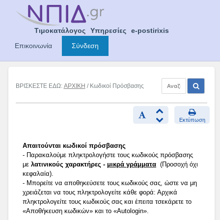
Skip
to
content
Τιμοκατάλογος
Υπηρεσίες
e-postirixis
Επικοινωνία
Σύνδεση
ΒΡΙΣΚΕΣΤΕ ΕΔΩ:
ΑΡΧΙΚΗ
/ Κωδικοί Πρόσβασης
Εκτύπωση
Απαιτούνται κωδικοί πρόσβασης
- Παρακαλούμε πληκτρολογήστε τους κωδικούς πρόσβασης
με
λατινικούς χαρακτήρες -
μικρά γράμματα
(Προσοχή όχι
κεφαλαία).
- Μπορείτε να αποθηκεύσετε τους κωδικούς σας, ώστε να μη
χρειάζεται να τους πληκτρολογείτε κάθε φορά: Αρχικά
πληκτρολογείτε τους κωδικούς σας και έπειτα τσεκάρετε το
«Αποθήκευση κωδικών» και το «Autologin».