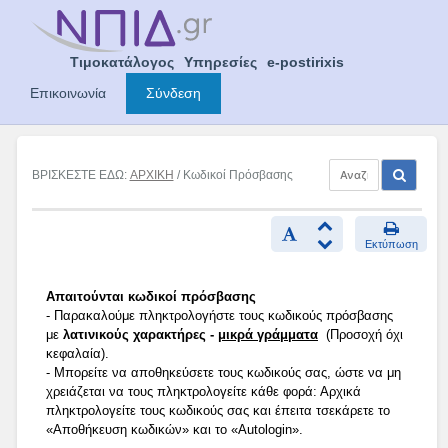
Skip
to
content
Τιμοκατάλογος
Υπηρεσίες
e-postirixis
Επικοινωνία
Σύνδεση
ΒΡΙΣΚΕΣΤΕ ΕΔΩ:
ΑΡΧΙΚΗ
/ Κωδικοί Πρόσβασης
Εκτύπωση
Απαιτούνται κωδικοί πρόσβασης
- Παρακαλούμε πληκτρολογήστε τους κωδικούς πρόσβασης
με
λατινικούς χαρακτήρες -
μικρά γράμματα
(Προσοχή όχι
κεφαλαία).
- Μπορείτε να αποθηκεύσετε τους κωδικούς σας, ώστε να μη
χρειάζεται να τους πληκτρολογείτε κάθε φορά: Αρχικά
πληκτρολογείτε τους κωδικούς σας και έπειτα τσεκάρετε το
«Αποθήκευση κωδικών» και το «Autologin».