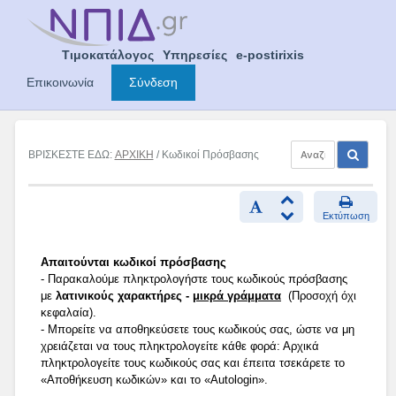
Skip
to
content
Τιμοκατάλογος
Υπηρεσίες
e-postirixis
Επικοινωνία
Σύνδεση
ΒΡΙΣΚΕΣΤΕ ΕΔΩ:
ΑΡΧΙΚΗ
/ Κωδικοί Πρόσβασης
Εκτύπωση
Απαιτούνται κωδικοί πρόσβασης
- Παρακαλούμε πληκτρολογήστε τους κωδικούς πρόσβασης
με
λατινικούς χαρακτήρες -
μικρά γράμματα
(Προσοχή όχι
κεφαλαία).
- Μπορείτε να αποθηκεύσετε τους κωδικούς σας, ώστε να μη
χρειάζεται να τους πληκτρολογείτε κάθε φορά: Αρχικά
πληκτρολογείτε τους κωδικούς σας και έπειτα τσεκάρετε το
«Αποθήκευση κωδικών» και το «Autologin».