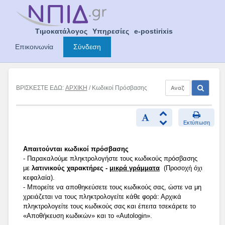
Skip
to
content
Τιμοκατάλογος
Υπηρεσίες
e-postirixis
Επικοινωνία
Σύνδεση
ΒΡΙΣΚΕΣΤΕ ΕΔΩ:
ΑΡΧΙΚΗ
/ Κωδικοί Πρόσβασης
Εκτύπωση
Απαιτούνται κωδικοί πρόσβασης
- Παρακαλούμε πληκτρολογήστε τους κωδικούς πρόσβασης
με
λατινικούς χαρακτήρες -
μικρά γράμματα
(Προσοχή όχι
κεφαλαία).
- Μπορείτε να αποθηκεύσετε τους κωδικούς σας, ώστε να μη
χρειάζεται να τους πληκτρολογείτε κάθε φορά: Αρχικά
πληκτρολογείτε τους κωδικούς σας και έπειτα τσεκάρετε το
«Αποθήκευση κωδικών» και το «Autologin».