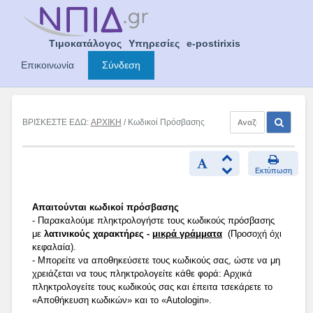
Skip
to
content
Τιμοκατάλογος
Υπηρεσίες
e-postirixis
Επικοινωνία
Σύνδεση
ΒΡΙΣΚΕΣΤΕ ΕΔΩ:
ΑΡΧΙΚΗ
/ Κωδικοί Πρόσβασης
Εκτύπωση
Απαιτούνται κωδικοί πρόσβασης
- Παρακαλούμε πληκτρολογήστε τους κωδικούς πρόσβασης
με
λατινικούς χαρακτήρες -
μικρά γράμματα
(Προσοχή όχι
κεφαλαία).
- Μπορείτε να αποθηκεύσετε τους κωδικούς σας, ώστε να μη
χρειάζεται να τους πληκτρολογείτε κάθε φορά: Αρχικά
πληκτρολογείτε τους κωδικούς σας και έπειτα τσεκάρετε το
«Αποθήκευση κωδικών» και το «Autologin».