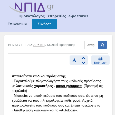
Skip
to
content
Τιμοκατάλογος
Υπηρεσίες
e-postirixis
Επικοινωνία
Σύνδεση
ΒΡΙΣΚΕΣΤΕ ΕΔΩ:
ΑΡΧΙΚΗ
/ Κωδικοί Πρόσβασης
Εκτύπωση
Απαιτούνται κωδικοί πρόσβασης
- Παρακαλούμε πληκτρολογήστε τους κωδικούς πρόσβασης
με
λατινικούς χαρακτήρες -
μικρά γράμματα
(Προσοχή όχι
κεφαλαία).
- Μπορείτε να αποθηκεύσετε τους κωδικούς σας, ώστε να μη
χρειάζεται να τους πληκτρολογείτε κάθε φορά: Αρχικά
πληκτρολογείτε τους κωδικούς σας και έπειτα τσεκάρετε το
«Αποθήκευση κωδικών» και το «Autologin».