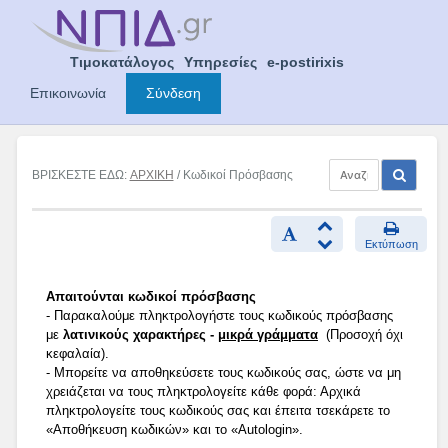
Skip
to
content
Τιμοκατάλογος
Υπηρεσίες
e-postirixis
Επικοινωνία
Σύνδεση
ΒΡΙΣΚΕΣΤΕ ΕΔΩ:
ΑΡΧΙΚΗ
/ Κωδικοί Πρόσβασης
Εκτύπωση
Απαιτούνται κωδικοί πρόσβασης
- Παρακαλούμε πληκτρολογήστε τους κωδικούς πρόσβασης
με
λατινικούς χαρακτήρες -
μικρά γράμματα
(Προσοχή όχι
κεφαλαία).
- Μπορείτε να αποθηκεύσετε τους κωδικούς σας, ώστε να μη
χρειάζεται να τους πληκτρολογείτε κάθε φορά: Αρχικά
πληκτρολογείτε τους κωδικούς σας και έπειτα τσεκάρετε το
«Αποθήκευση κωδικών» και το «Autologin».