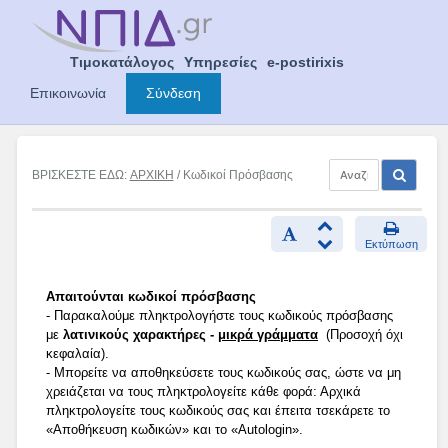
Skip
to
content
Τιμοκατάλογος
Υπηρεσίες
e-postirixis
Επικοινωνία
Σύνδεση
ΒΡΙΣΚΕΣΤΕ ΕΔΩ:
ΑΡΧΙΚΗ
/ Κωδικοί Πρόσβασης
Εκτύπωση
Απαιτούνται κωδικοί πρόσβασης
- Παρακαλούμε πληκτρολογήστε τους κωδικούς πρόσβασης
με
λατινικούς χαρακτήρες -
μικρά γράμματα
(Προσοχή όχι
κεφαλαία).
- Μπορείτε να αποθηκεύσετε τους κωδικούς σας, ώστε να μη
χρειάζεται να τους πληκτρολογείτε κάθε φορά: Αρχικά
πληκτρολογείτε τους κωδικούς σας και έπειτα τσεκάρετε το
«Αποθήκευση κωδικών» και το «Autologin».