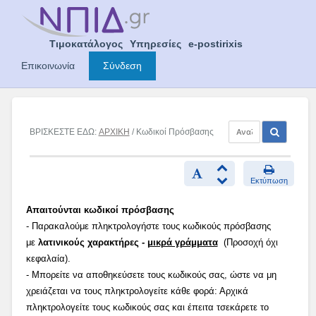
Skip
to
content
Τιμοκατάλογος
Υπηρεσίες
e-postirixis
Επικοινωνία
Σύνδεση
ΒΡΙΣΚΕΣΤΕ ΕΔΩ:
ΑΡΧΙΚΗ
/ Κωδικοί Πρόσβασης
Εκτύπωση
Απαιτούνται κωδικοί πρόσβασης
- Παρακαλούμε πληκτρολογήστε τους κωδικούς πρόσβασης
με
λατινικούς χαρακτήρες -
μικρά γράμματα
(Προσοχή όχι
κεφαλαία).
- Μπορείτε να αποθηκεύσετε τους κωδικούς σας, ώστε να μη
χρειάζεται να τους πληκτρολογείτε κάθε φορά: Αρχικά
πληκτρολογείτε τους κωδικούς σας και έπειτα τσεκάρετε το