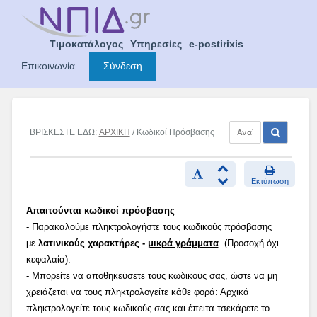
Skip
to
content
Τιμοκατάλογος
Υπηρεσίες
e-postirixis
Επικοινωνία
Σύνδεση
ΒΡΙΣΚΕΣΤΕ ΕΔΩ:
ΑΡΧΙΚΗ
/ Κωδικοί Πρόσβασης
Εκτύπωση
Απαιτούνται κωδικοί πρόσβασης
- Παρακαλούμε πληκτρολογήστε τους κωδικούς πρόσβασης
με
λατινικούς χαρακτήρες -
μικρά γράμματα
(Προσοχή όχι
κεφαλαία).
- Μπορείτε να αποθηκεύσετε τους κωδικούς σας, ώστε να μη
χρειάζεται να τους πληκτρολογείτε κάθε φορά: Αρχικά
πληκτρολογείτε τους κωδικούς σας και έπειτα τσεκάρετε το