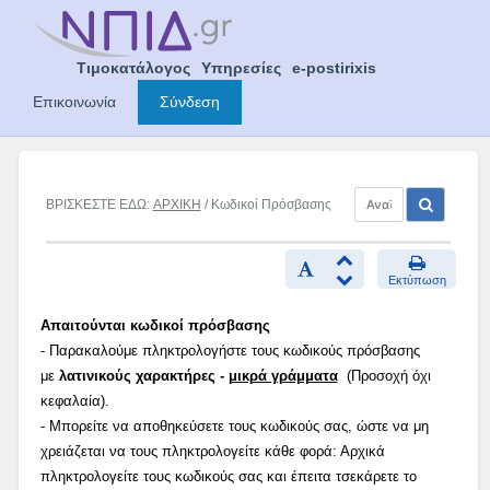
Skip
to
content
Τιμοκατάλογος
Υπηρεσίες
e-postirixis
Επικοινωνία
Σύνδεση
ΒΡΙΣΚΕΣΤΕ ΕΔΩ:
ΑΡΧΙΚΗ
/ Κωδικοί Πρόσβασης
Εκτύπωση
Απαιτούνται κωδικοί πρόσβασης
- Παρακαλούμε πληκτρολογήστε τους κωδικούς πρόσβασης
με
λατινικούς χαρακτήρες -
μικρά γράμματα
(Προσοχή όχι
κεφαλαία).
- Μπορείτε να αποθηκεύσετε τους κωδικούς σας, ώστε να μη
χρειάζεται να τους πληκτρολογείτε κάθε φορά: Αρχικά
πληκτρολογείτε τους κωδικούς σας και έπειτα τσεκάρετε το