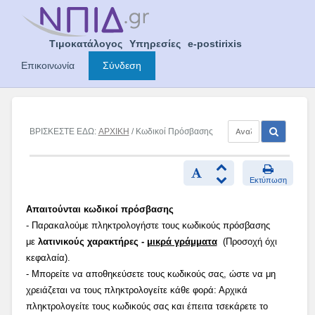
Skip
to
content
Τιμοκατάλογος
Υπηρεσίες
e-postirixis
Επικοινωνία
Σύνδεση
ΒΡΙΣΚΕΣΤΕ ΕΔΩ:
ΑΡΧΙΚΗ
/ Κωδικοί Πρόσβασης
Εκτύπωση
Απαιτούνται κωδικοί πρόσβασης
- Παρακαλούμε πληκτρολογήστε τους κωδικούς πρόσβασης
με
λατινικούς χαρακτήρες -
μικρά γράμματα
(Προσοχή όχι
κεφαλαία).
- Μπορείτε να αποθηκεύσετε τους κωδικούς σας, ώστε να μη
χρειάζεται να τους πληκτρολογείτε κάθε φορά: Αρχικά
πληκτρολογείτε τους κωδικούς σας και έπειτα τσεκάρετε το