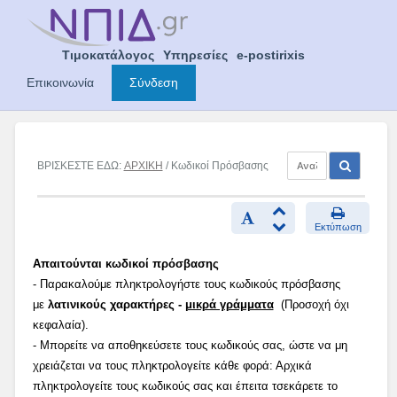
Skip
to
content
Τιμοκατάλογος
Υπηρεσίες
e-postirixis
Επικοινωνία
Σύνδεση
ΒΡΙΣΚΕΣΤΕ ΕΔΩ:
ΑΡΧΙΚΗ
/ Κωδικοί Πρόσβασης
Εκτύπωση
Απαιτούνται κωδικοί πρόσβασης
- Παρακαλούμε πληκτρολογήστε τους κωδικούς πρόσβασης
με
λατινικούς χαρακτήρες -
μικρά γράμματα
(Προσοχή όχι
κεφαλαία).
- Μπορείτε να αποθηκεύσετε τους κωδικούς σας, ώστε να μη
χρειάζεται να τους πληκτρολογείτε κάθε φορά: Αρχικά
πληκτρολογείτε τους κωδικούς σας και έπειτα τσεκάρετε το