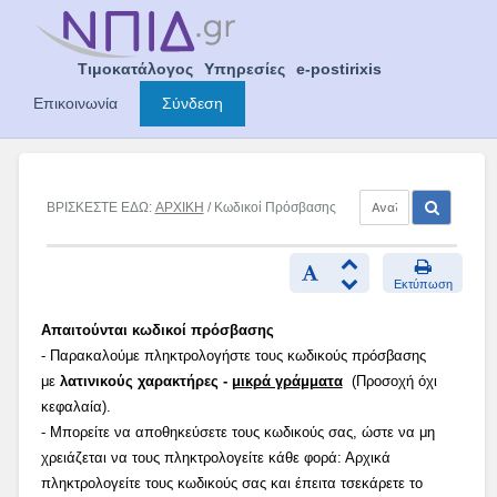
Skip
to
content
Τιμοκατάλογος
Υπηρεσίες
e-postirixis
Επικοινωνία
Σύνδεση
ΒΡΙΣΚΕΣΤΕ ΕΔΩ:
ΑΡΧΙΚΗ
/ Κωδικοί Πρόσβασης
Εκτύπωση
Απαιτούνται κωδικοί πρόσβασης
- Παρακαλούμε πληκτρολογήστε τους κωδικούς πρόσβασης
με
λατινικούς χαρακτήρες -
μικρά γράμματα
(Προσοχή όχι
κεφαλαία).
- Μπορείτε να αποθηκεύσετε τους κωδικούς σας, ώστε να μη
χρειάζεται να τους πληκτρολογείτε κάθε φορά: Αρχικά
πληκτρολογείτε τους κωδικούς σας και έπειτα τσεκάρετε το