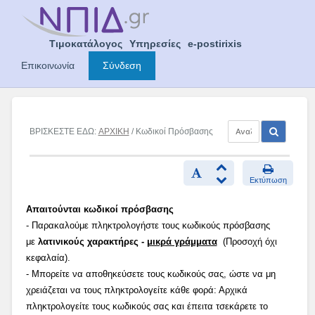
Skip
to
content
Τιμοκατάλογος
Υπηρεσίες
e-postirixis
Επικοινωνία
Σύνδεση
ΒΡΙΣΚΕΣΤΕ ΕΔΩ:
ΑΡΧΙΚΗ
/ Κωδικοί Πρόσβασης
Εκτύπωση
Απαιτούνται κωδικοί πρόσβασης
- Παρακαλούμε πληκτρολογήστε τους κωδικούς πρόσβασης
με
λατινικούς χαρακτήρες -
μικρά γράμματα
(Προσοχή όχι
κεφαλαία).
- Μπορείτε να αποθηκεύσετε τους κωδικούς σας, ώστε να μη
χρειάζεται να τους πληκτρολογείτε κάθε φορά: Αρχικά
πληκτρολογείτε τους κωδικούς σας και έπειτα τσεκάρετε το