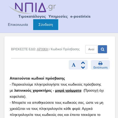
Skip
to
content
Τιμοκατάλογος
Υπηρεσίες
e-postirixis
Επικοινωνία
Σύνδεση
ΒΡΙΣΚΕΣΤΕ ΕΔΩ:
ΑΡΧΙΚΗ
/ Κωδικοί Πρόσβασης
Εκτύπωση
Απαιτούνται κωδικοί πρόσβασης
- Παρακαλούμε πληκτρολογήστε τους κωδικούς πρόσβασης
με
λατινικούς χαρακτήρες -
μικρά γράμματα
(Προσοχή όχι
κεφαλαία).
- Μπορείτε να αποθηκεύσετε τους κωδικούς σας, ώστε να μη
χρειάζεται να τους πληκτρολογείτε κάθε φορά: Αρχικά
πληκτρολογείτε τους κωδικούς σας και έπειτα τσεκάρετε το