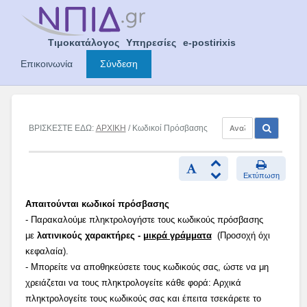
Skip
to
content
Τιμοκατάλογος
Υπηρεσίες
e-postirixis
Επικοινωνία
Σύνδεση
ΒΡΙΣΚΕΣΤΕ ΕΔΩ:
ΑΡΧΙΚΗ
/ Κωδικοί Πρόσβασης
Εκτύπωση
Απαιτούνται κωδικοί πρόσβασης
- Παρακαλούμε πληκτρολογήστε τους κωδικούς πρόσβασης
με
λατινικούς χαρακτήρες -
μικρά γράμματα
(Προσοχή όχι
κεφαλαία).
- Μπορείτε να αποθηκεύσετε τους κωδικούς σας, ώστε να μη
χρειάζεται να τους πληκτρολογείτε κάθε φορά: Αρχικά
πληκτρολογείτε τους κωδικούς σας και έπειτα τσεκάρετε το