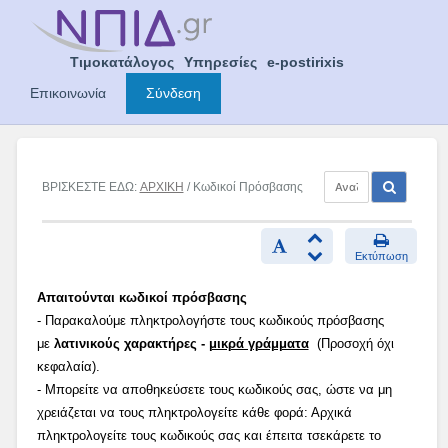
Skip
to
content
Τιμοκατάλογος
Υπηρεσίες
e-postirixis
Επικοινωνία
Σύνδεση
ΒΡΙΣΚΕΣΤΕ ΕΔΩ:
ΑΡΧΙΚΗ
/ Κωδικοί Πρόσβασης
Εκτύπωση
Απαιτούνται κωδικοί πρόσβασης
- Παρακαλούμε πληκτρολογήστε τους κωδικούς πρόσβασης
με
λατινικούς χαρακτήρες -
μικρά γράμματα
(Προσοχή όχι
κεφαλαία).
- Μπορείτε να αποθηκεύσετε τους κωδικούς σας, ώστε να μη
χρειάζεται να τους πληκτρολογείτε κάθε φορά: Αρχικά
πληκτρολογείτε τους κωδικούς σας και έπειτα τσεκάρετε το