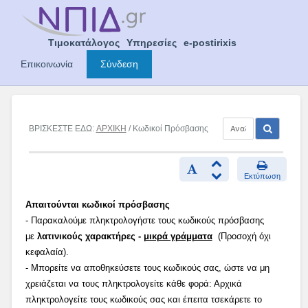
Skip
to
content
Τιμοκατάλογος
Υπηρεσίες
e-postirixis
Επικοινωνία
Σύνδεση
ΒΡΙΣΚΕΣΤΕ ΕΔΩ:
ΑΡΧΙΚΗ
/ Κωδικοί Πρόσβασης
Εκτύπωση
Απαιτούνται κωδικοί πρόσβασης
- Παρακαλούμε πληκτρολογήστε τους κωδικούς πρόσβασης
με
λατινικούς χαρακτήρες -
μικρά γράμματα
(Προσοχή όχι
κεφαλαία).
- Μπορείτε να αποθηκεύσετε τους κωδικούς σας, ώστε να μη
χρειάζεται να τους πληκτρολογείτε κάθε φορά: Αρχικά
πληκτρολογείτε τους κωδικούς σας και έπειτα τσεκάρετε το