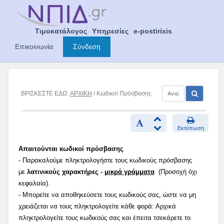
Skip
to
content
Τιμοκατάλογος
Υπηρεσίες
e-postirixis
Επικοινωνία
Σύνδεση
ΒΡΙΣΚΕΣΤΕ ΕΔΩ:
ΑΡΧΙΚΗ
/ Κωδικοί Πρόσβασης
Εκτύπωση
Απαιτούνται κωδικοί πρόσβασης
- Παρακαλούμε πληκτρολογήστε τους κωδικούς πρόσβασης
με
λατινικούς χαρακτήρες -
μικρά γράμματα
(Προσοχή όχι
κεφαλαία).
- Μπορείτε να αποθηκεύσετε τους κωδικούς σας, ώστε να μη
χρειάζεται να τους πληκτρολογείτε κάθε φορά: Αρχικά
πληκτρολογείτε τους κωδικούς σας και έπειτα τσεκάρετε το