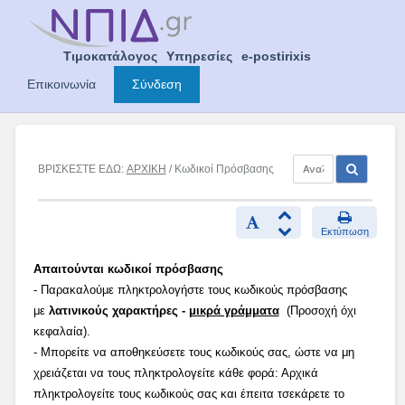
Skip
to
content
Τιμοκατάλογος
Υπηρεσίες
e-postirixis
Επικοινωνία
Σύνδεση
ΒΡΙΣΚΕΣΤΕ ΕΔΩ:
ΑΡΧΙΚΗ
/ Κωδικοί Πρόσβασης
Εκτύπωση
Απαιτούνται κωδικοί πρόσβασης
- Παρακαλούμε πληκτρολογήστε τους κωδικούς πρόσβασης
με
λατινικούς χαρακτήρες -
μικρά γράμματα
(Προσοχή όχι
κεφαλαία).
- Μπορείτε να αποθηκεύσετε τους κωδικούς σας, ώστε να μη
χρειάζεται να τους πληκτρολογείτε κάθε φορά: Αρχικά
πληκτρολογείτε τους κωδικούς σας και έπειτα τσεκάρετε το