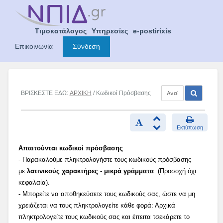
Skip
to
content
Τιμοκατάλογος
Υπηρεσίες
e-postirixis
Επικοινωνία
Σύνδεση
ΒΡΙΣΚΕΣΤΕ ΕΔΩ:
ΑΡΧΙΚΗ
/ Κωδικοί Πρόσβασης
Εκτύπωση
Απαιτούνται κωδικοί πρόσβασης
- Παρακαλούμε πληκτρολογήστε τους κωδικούς πρόσβασης
με
λατινικούς χαρακτήρες -
μικρά γράμματα
(Προσοχή όχι
κεφαλαία).
- Μπορείτε να αποθηκεύσετε τους κωδικούς σας, ώστε να μη
χρειάζεται να τους πληκτρολογείτε κάθε φορά: Αρχικά
πληκτρολογείτε τους κωδικούς σας και έπειτα τσεκάρετε το