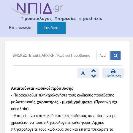
Skip
to
content
Τιμοκατάλογος
Υπηρεσίες
e-postirixis
Επικοινωνία
Σύνδεση
ΒΡΙΣΚΕΣΤΕ ΕΔΩ:
ΑΡΧΙΚΗ
/ Κωδικοί Πρόσβασης
Εκτύπωση
Απαιτούνται κωδικοί πρόσβασης
- Παρακαλούμε πληκτρολογήστε τους κωδικούς πρόσβασης
με
λατινικούς χαρακτήρες -
μικρά γράμματα
(Προσοχή όχι
κεφαλαία).
- Μπορείτε να αποθηκεύσετε τους κωδικούς σας, ώστε να μη
χρειάζεται να τους πληκτρολογείτε κάθε φορά: Αρχικά
πληκτρολογείτε τους κωδικούς σας και έπειτα τσεκάρετε το