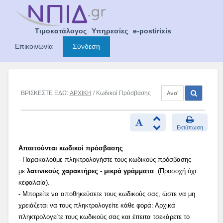
Skip
to
content
Τιμοκατάλογος
Υπηρεσίες
e-postirixis
Επικοινωνία
Σύνδεση
ΒΡΙΣΚΕΣΤΕ ΕΔΩ:
ΑΡΧΙΚΗ
/ Κωδικοί Πρόσβασης
Εκτύπωση
Απαιτούνται κωδικοί πρόσβασης
- Παρακαλούμε πληκτρολογήστε τους κωδικούς πρόσβασης
με
λατινικούς χαρακτήρες -
μικρά γράμματα
(Προσοχή όχι
κεφαλαία).
- Μπορείτε να αποθηκεύσετε τους κωδικούς σας, ώστε να μη
χρειάζεται να τους πληκτρολογείτε κάθε φορά: Αρχικά
πληκτρολογείτε τους κωδικούς σας και έπειτα τσεκάρετε το