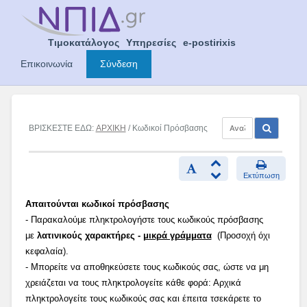
Skip
to
content
Τιμοκατάλογος
Υπηρεσίες
e-postirixis
Επικοινωνία
Σύνδεση
ΒΡΙΣΚΕΣΤΕ ΕΔΩ:
ΑΡΧΙΚΗ
/ Κωδικοί Πρόσβασης
Εκτύπωση
Απαιτούνται κωδικοί πρόσβασης
- Παρακαλούμε πληκτρολογήστε τους κωδικούς πρόσβασης
με
λατινικούς χαρακτήρες -
μικρά γράμματα
(Προσοχή όχι
κεφαλαία).
- Μπορείτε να αποθηκεύσετε τους κωδικούς σας, ώστε να μη
χρειάζεται να τους πληκτρολογείτε κάθε φορά: Αρχικά
πληκτρολογείτε τους κωδικούς σας και έπειτα τσεκάρετε το