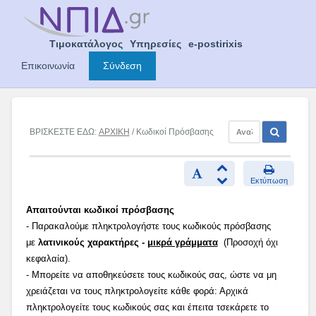
Skip
to
content
Τιμοκατάλογος
Υπηρεσίες
e-postirixis
Επικοινωνία
Σύνδεση
ΒΡΙΣΚΕΣΤΕ ΕΔΩ:
ΑΡΧΙΚΗ
/ Κωδικοί Πρόσβασης
Εκτύπωση
Απαιτούνται κωδικοί πρόσβασης
- Παρακαλούμε πληκτρολογήστε τους κωδικούς πρόσβασης
με
λατινικούς χαρακτήρες -
μικρά γράμματα
(Προσοχή όχι
κεφαλαία).
- Μπορείτε να αποθηκεύσετε τους κωδικούς σας, ώστε να μη
χρειάζεται να τους πληκτρολογείτε κάθε φορά: Αρχικά
πληκτρολογείτε τους κωδικούς σας και έπειτα τσεκάρετε το