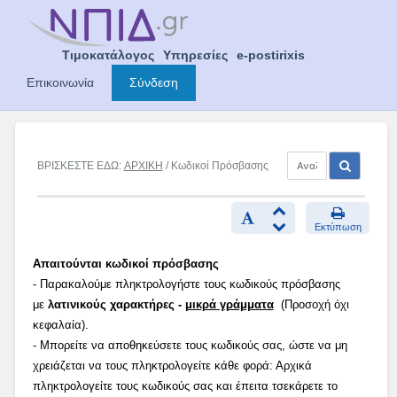
Skip
to
content
Τιμοκατάλογος
Υπηρεσίες
e-postirixis
Επικοινωνία
Σύνδεση
ΒΡΙΣΚΕΣΤΕ ΕΔΩ:
ΑΡΧΙΚΗ
/ Κωδικοί Πρόσβασης
Εκτύπωση
Απαιτούνται κωδικοί πρόσβασης
- Παρακαλούμε πληκτρολογήστε τους κωδικούς πρόσβασης
με
λατινικούς χαρακτήρες -
μικρά γράμματα
(Προσοχή όχι
κεφαλαία).
- Μπορείτε να αποθηκεύσετε τους κωδικούς σας, ώστε να μη
χρειάζεται να τους πληκτρολογείτε κάθε φορά: Αρχικά
πληκτρολογείτε τους κωδικούς σας και έπειτα τσεκάρετε το