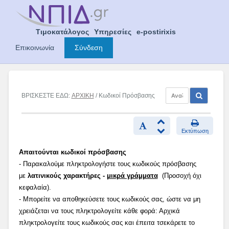
Skip
to
content
Τιμοκατάλογος
Υπηρεσίες
e-postirixis
Επικοινωνία
Σύνδεση
ΒΡΙΣΚΕΣΤΕ ΕΔΩ:
ΑΡΧΙΚΗ
/ Κωδικοί Πρόσβασης
Εκτύπωση
Απαιτούνται κωδικοί πρόσβασης
- Παρακαλούμε πληκτρολογήστε τους κωδικούς πρόσβασης
με
λατινικούς χαρακτήρες -
μικρά γράμματα
(Προσοχή όχι
κεφαλαία).
- Μπορείτε να αποθηκεύσετε τους κωδικούς σας, ώστε να μη
χρειάζεται να τους πληκτρολογείτε κάθε φορά: Αρχικά
πληκτρολογείτε τους κωδικούς σας και έπειτα τσεκάρετε το