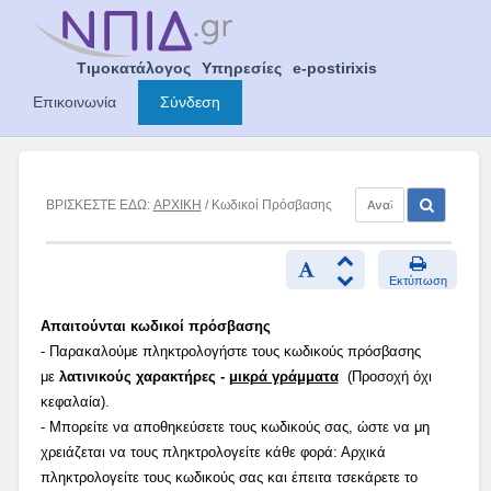
Skip
to
content
Τιμοκατάλογος
Υπηρεσίες
e-postirixis
Επικοινωνία
Σύνδεση
ΒΡΙΣΚΕΣΤΕ ΕΔΩ:
ΑΡΧΙΚΗ
/ Κωδικοί Πρόσβασης
Εκτύπωση
Απαιτούνται κωδικοί πρόσβασης
- Παρακαλούμε πληκτρολογήστε τους κωδικούς πρόσβασης
με
λατινικούς χαρακτήρες -
μικρά γράμματα
(Προσοχή όχι
κεφαλαία).
- Μπορείτε να αποθηκεύσετε τους κωδικούς σας, ώστε να μη
χρειάζεται να τους πληκτρολογείτε κάθε φορά: Αρχικά
πληκτρολογείτε τους κωδικούς σας και έπειτα τσεκάρετε το