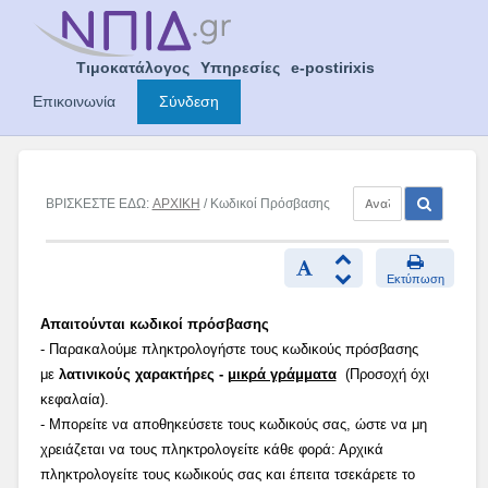
Skip
to
content
Τιμοκατάλογος
Υπηρεσίες
e-postirixis
Επικοινωνία
Σύνδεση
ΒΡΙΣΚΕΣΤΕ ΕΔΩ:
ΑΡΧΙΚΗ
/ Κωδικοί Πρόσβασης
Εκτύπωση
Απαιτούνται κωδικοί πρόσβασης
- Παρακαλούμε πληκτρολογήστε τους κωδικούς πρόσβασης
με
λατινικούς χαρακτήρες -
μικρά γράμματα
(Προσοχή όχι
κεφαλαία).
- Μπορείτε να αποθηκεύσετε τους κωδικούς σας, ώστε να μη
χρειάζεται να τους πληκτρολογείτε κάθε φορά: Αρχικά
πληκτρολογείτε τους κωδικούς σας και έπειτα τσεκάρετε το