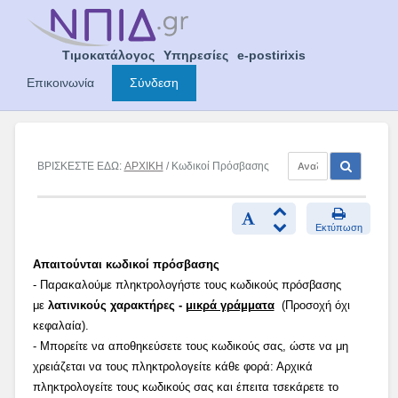
Skip
to
content
Τιμοκατάλογος
Υπηρεσίες
e-postirixis
Επικοινωνία
Σύνδεση
ΒΡΙΣΚΕΣΤΕ ΕΔΩ:
ΑΡΧΙΚΗ
/ Κωδικοί Πρόσβασης
Εκτύπωση
Απαιτούνται κωδικοί πρόσβασης
- Παρακαλούμε πληκτρολογήστε τους κωδικούς πρόσβασης
με
λατινικούς χαρακτήρες -
μικρά γράμματα
(Προσοχή όχι
κεφαλαία).
- Μπορείτε να αποθηκεύσετε τους κωδικούς σας, ώστε να μη
χρειάζεται να τους πληκτρολογείτε κάθε φορά: Αρχικά
πληκτρολογείτε τους κωδικούς σας και έπειτα τσεκάρετε το