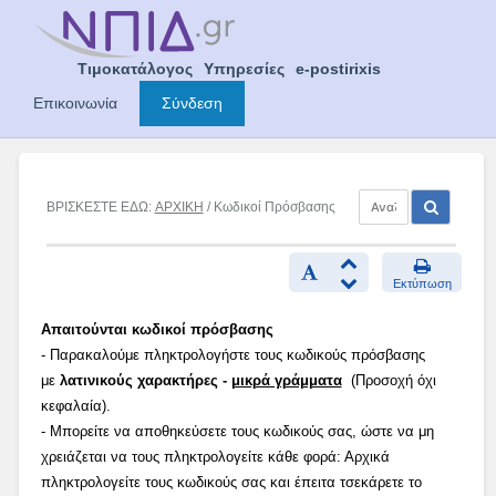
Skip
to
content
Τιμοκατάλογος
Υπηρεσίες
e-postirixis
Επικοινωνία
Σύνδεση
ΒΡΙΣΚΕΣΤΕ ΕΔΩ:
ΑΡΧΙΚΗ
/ Κωδικοί Πρόσβασης
Εκτύπωση
Απαιτούνται κωδικοί πρόσβασης
- Παρακαλούμε πληκτρολογήστε τους κωδικούς πρόσβασης
με
λατινικούς χαρακτήρες -
μικρά γράμματα
(Προσοχή όχι
κεφαλαία).
- Μπορείτε να αποθηκεύσετε τους κωδικούς σας, ώστε να μη
χρειάζεται να τους πληκτρολογείτε κάθε φορά: Αρχικά
πληκτρολογείτε τους κωδικούς σας και έπειτα τσεκάρετε το