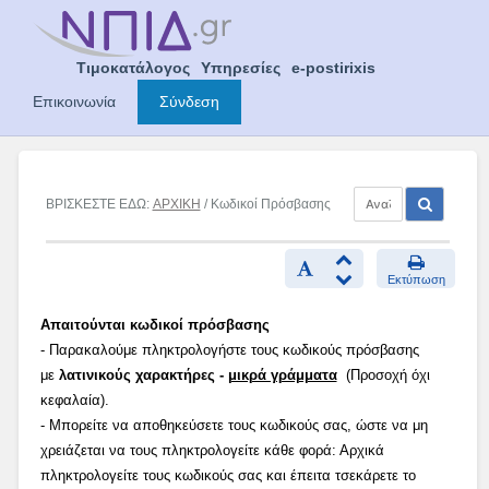
Skip
to
content
Τιμοκατάλογος
Υπηρεσίες
e-postirixis
Επικοινωνία
Σύνδεση
ΒΡΙΣΚΕΣΤΕ ΕΔΩ:
ΑΡΧΙΚΗ
/ Κωδικοί Πρόσβασης
Εκτύπωση
Απαιτούνται κωδικοί πρόσβασης
- Παρακαλούμε πληκτρολογήστε τους κωδικούς πρόσβασης
με
λατινικούς χαρακτήρες -
μικρά γράμματα
(Προσοχή όχι
κεφαλαία).
- Μπορείτε να αποθηκεύσετε τους κωδικούς σας, ώστε να μη
χρειάζεται να τους πληκτρολογείτε κάθε φορά: Αρχικά
πληκτρολογείτε τους κωδικούς σας και έπειτα τσεκάρετε το