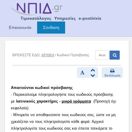
Skip
to
content
Τιμοκατάλογος
Υπηρεσίες
e-postirixis
Επικοινωνία
Σύνδεση
ΒΡΙΣΚΕΣΤΕ ΕΔΩ:
ΑΡΧΙΚΗ
/ Κωδικοί Πρόσβασης
Εκτύπωση
Απαιτούνται κωδικοί πρόσβασης
- Παρακαλούμε πληκτρολογήστε τους κωδικούς πρόσβασης
με
λατινικούς χαρακτήρες -
μικρά γράμματα
(Προσοχή όχι
κεφαλαία).
- Μπορείτε να αποθηκεύσετε τους κωδικούς σας, ώστε να μη
χρειάζεται να τους πληκτρολογείτε κάθε φορά: Αρχικά
πληκτρολογείτε τους κωδικούς σας και έπειτα τσεκάρετε το