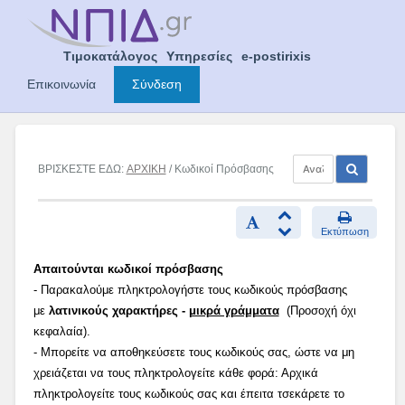
Skip
to
content
Τιμοκατάλογος
Υπηρεσίες
e-postirixis
Επικοινωνία
Σύνδεση
ΒΡΙΣΚΕΣΤΕ ΕΔΩ:
ΑΡΧΙΚΗ
/ Κωδικοί Πρόσβασης
Εκτύπωση
Απαιτούνται κωδικοί πρόσβασης
- Παρακαλούμε πληκτρολογήστε τους κωδικούς πρόσβασης
με
λατινικούς χαρακτήρες -
μικρά γράμματα
(Προσοχή όχι
κεφαλαία).
- Μπορείτε να αποθηκεύσετε τους κωδικούς σας, ώστε να μη
χρειάζεται να τους πληκτρολογείτε κάθε φορά: Αρχικά
πληκτρολογείτε τους κωδικούς σας και έπειτα τσεκάρετε το