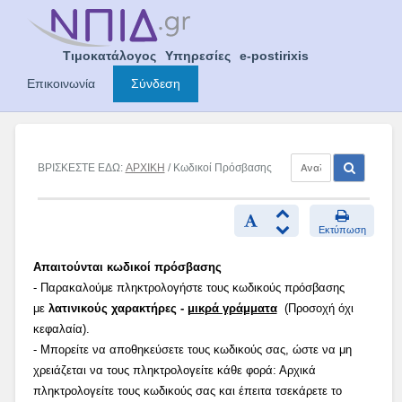
Skip
to
content
Τιμοκατάλογος
Υπηρεσίες
e-postirixis
Επικοινωνία
Σύνδεση
ΒΡΙΣΚΕΣΤΕ ΕΔΩ:
ΑΡΧΙΚΗ
/ Κωδικοί Πρόσβασης
Εκτύπωση
Απαιτούνται κωδικοί πρόσβασης
- Παρακαλούμε πληκτρολογήστε τους κωδικούς πρόσβασης
με
λατινικούς χαρακτήρες -
μικρά γράμματα
(Προσοχή όχι
κεφαλαία).
- Μπορείτε να αποθηκεύσετε τους κωδικούς σας, ώστε να μη
χρειάζεται να τους πληκτρολογείτε κάθε φορά: Αρχικά
πληκτρολογείτε τους κωδικούς σας και έπειτα τσεκάρετε το