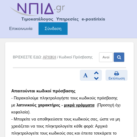
Skip
to
content
Τιμοκατάλογος
Υπηρεσίες
e-postirixis
Επικοινωνία
Σύνδεση
ΒΡΙΣΚΕΣΤΕ ΕΔΩ:
ΑΡΧΙΚΗ
/ Κωδικοί Πρόσβασης
Εκτύπωση
Απαιτούνται κωδικοί πρόσβασης
- Παρακαλούμε πληκτρολογήστε τους κωδικούς πρόσβασης
με
λατινικούς χαρακτήρες -
μικρά γράμματα
(Προσοχή όχι
κεφαλαία).
- Μπορείτε να αποθηκεύσετε τους κωδικούς σας, ώστε να μη
χρειάζεται να τους πληκτρολογείτε κάθε φορά: Αρχικά
πληκτρολογείτε τους κωδικούς σας και έπειτα τσεκάρετε το