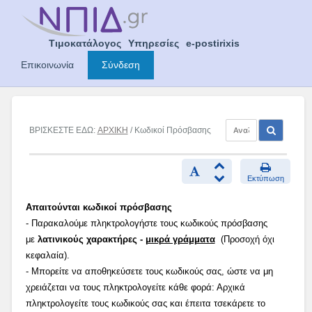
Skip
to
content
Τιμοκατάλογος
Υπηρεσίες
e-postirixis
Επικοινωνία
Σύνδεση
ΒΡΙΣΚΕΣΤΕ ΕΔΩ:
ΑΡΧΙΚΗ
/ Κωδικοί Πρόσβασης
Εκτύπωση
Απαιτούνται κωδικοί πρόσβασης
- Παρακαλούμε πληκτρολογήστε τους κωδικούς πρόσβασης
με
λατινικούς χαρακτήρες -
μικρά γράμματα
(Προσοχή όχι
κεφαλαία).
- Μπορείτε να αποθηκεύσετε τους κωδικούς σας, ώστε να μη
χρειάζεται να τους πληκτρολογείτε κάθε φορά: Αρχικά
πληκτρολογείτε τους κωδικούς σας και έπειτα τσεκάρετε το