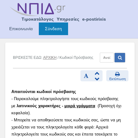
Skip
to
content
Τιμοκατάλογος
Υπηρεσίες
e-postirixis
Επικοινωνία
Σύνδεση
ΒΡΙΣΚΕΣΤΕ ΕΔΩ:
ΑΡΧΙΚΗ
/ Κωδικοί Πρόσβασης
Εκτύπωση
Απαιτούνται κωδικοί πρόσβασης
- Παρακαλούμε πληκτρολογήστε τους κωδικούς πρόσβασης
με
λατινικούς χαρακτήρες -
μικρά γράμματα
(Προσοχή όχι
κεφαλαία).
- Μπορείτε να αποθηκεύσετε τους κωδικούς σας, ώστε να μη
χρειάζεται να τους πληκτρολογείτε κάθε φορά: Αρχικά
πληκτρολογείτε τους κωδικούς σας και έπειτα τσεκάρετε το