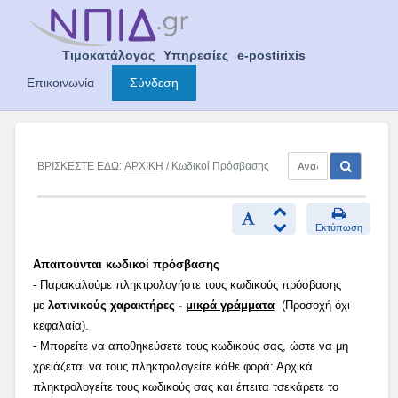
Skip
to
content
Τιμοκατάλογος
Υπηρεσίες
e-postirixis
Επικοινωνία
Σύνδεση
ΒΡΙΣΚΕΣΤΕ ΕΔΩ:
ΑΡΧΙΚΗ
/ Κωδικοί Πρόσβασης
Εκτύπωση
Απαιτούνται κωδικοί πρόσβασης
- Παρακαλούμε πληκτρολογήστε τους κωδικούς πρόσβασης
με
λατινικούς χαρακτήρες -
μικρά γράμματα
(Προσοχή όχι
κεφαλαία).
- Μπορείτε να αποθηκεύσετε τους κωδικούς σας, ώστε να μη
χρειάζεται να τους πληκτρολογείτε κάθε φορά: Αρχικά
πληκτρολογείτε τους κωδικούς σας και έπειτα τσεκάρετε το