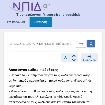
Skip
to
content
Τιμοκατάλογος
Υπηρεσίες
e-postirixis
Επικοινωνία
Σύνδεση
ΒΡΙΣΚΕΣΤΕ ΕΔΩ:
ΑΡΧΙΚΗ
/ Κωδικοί Πρόσβασης
Εκτύπωση
Απαιτούνται κωδικοί πρόσβασης
- Παρακαλούμε πληκτρολογήστε τους κωδικούς πρόσβασης
με
λατινικούς χαρακτήρες -
μικρά γράμματα
(Προσοχή όχι
κεφαλαία).
- Μπορείτε να αποθηκεύσετε τους κωδικούς σας, ώστε να μη
χρειάζεται να τους πληκτρολογείτε κάθε φορά: Αρχικά
πληκτρολογείτε τους κωδικούς σας και έπειτα τσεκάρετε το