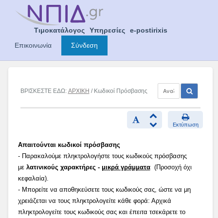
Skip
to
content
Τιμοκατάλογος
Υπηρεσίες
e-postirixis
Επικοινωνία
Σύνδεση
ΒΡΙΣΚΕΣΤΕ ΕΔΩ:
ΑΡΧΙΚΗ
/ Κωδικοί Πρόσβασης
Εκτύπωση
Απαιτούνται κωδικοί πρόσβασης
- Παρακαλούμε πληκτρολογήστε τους κωδικούς πρόσβασης
με
λατινικούς χαρακτήρες -
μικρά γράμματα
(Προσοχή όχι
κεφαλαία).
- Μπορείτε να αποθηκεύσετε τους κωδικούς σας, ώστε να μη
χρειάζεται να τους πληκτρολογείτε κάθε φορά: Αρχικά
πληκτρολογείτε τους κωδικούς σας και έπειτα τσεκάρετε το