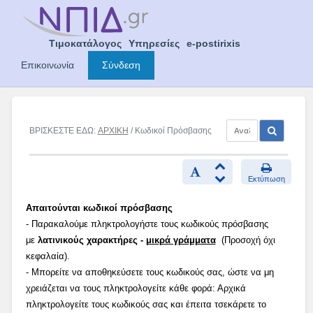
Skip
to
content
Τιμοκατάλογος
Υπηρεσίες
e-postirixis
Επικοινωνία
Σύνδεση
ΒΡΙΣΚΕΣΤΕ ΕΔΩ:
ΑΡΧΙΚΗ
/ Κωδικοί Πρόσβασης
Εκτύπωση
Απαιτούνται κωδικοί πρόσβασης
- Παρακαλούμε πληκτρολογήστε τους κωδικούς πρόσβασης
με
λατινικούς χαρακτήρες -
μικρά γράμματα
(Προσοχή όχι
κεφαλαία).
- Μπορείτε να αποθηκεύσετε τους κωδικούς σας, ώστε να μη
χρειάζεται να τους πληκτρολογείτε κάθε φορά: Αρχικά
πληκτρολογείτε τους κωδικούς σας και έπειτα τσεκάρετε το